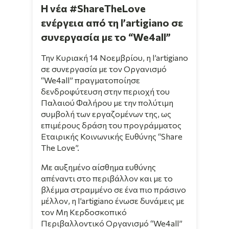
H νέα #ShareTheLove
ενέργεια από τη l’artigiano σε
συνεργασία με το “We4all”
Την Κυριακή 14 Νοεμβρίου, η l’artigiano
σε συνεργασία με τον Οργανισμό
“We4all” πραγματοποίησε
δενδροφύτευση στην περιοχή του
Παλαιού Φαλήρου με την πολύτιμη
συμβολή των εργαζομένων της, ως
επιμέρους δράση του προγράμματος
Εταιρικής Κοινωνικής Ευθύνης “Share
The Love”.
Με αυξημένο αίσθημα ευθύνης
απέναντι στο περιβάλλον και με το
βλέμμα στραμμένο σε ένα πιο πράσινο
μέλλον, η l’artigiano ένωσε δυνάμεις με
τον Μη Κερδοσκοπικό
Περιβαλλοντικό Οργανισμό “We4all”