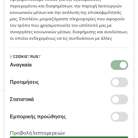
περιεχομένου και διαφημίσεων, την παροχή λειτουργιών
κοινωνικών μέσων και την ανάλυση της επισκεψιμότητάς
μας. Επιπλέον, μοιραζόμαστε πληροφορίες που αφορούν
τον τρόπο που χρησιμοποιείτε τον ιστότοπό μας με
συνεργάτες κοινωνικών μέσων, διαφήμισης και αναλύσεων,
οι οποίοι ενδεχομένως να τις συνδυάσουν με άλλες
πληροφορίες που τους έχετε παραχωρήσει ή τις οποίες
έχουν συλλέξει σε σχέση με την από μέρους σας χρήση των
υπηρεσιών τους.
Αναγκαία
Προτιμήσεις
Στατιστικά
210 9709 100
Εμπορικής προώθησης
Προβολή λεπτομερειών