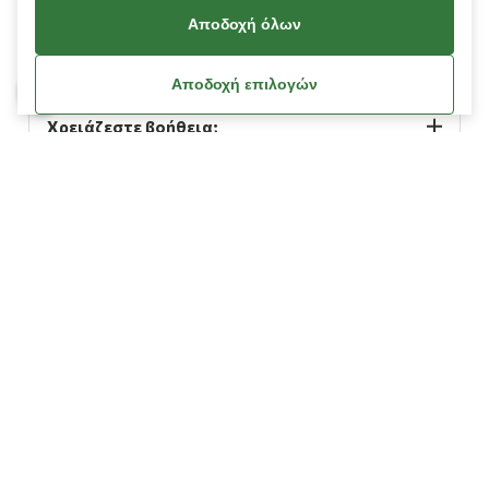
Αποδοχή όλων
Πληροφορίες
Αποδοχή επιλογών
Χρειάζεστε βοήθεια;
Λογαριασμός
Όροι Χρήσης
Πολιτική Cookies
Πολιτική Απορρήτου
Όροι Χρήσης Κουπονιών
Οδηγίες Διαγραφής Δεδομένων Facebook / Meta
© Copyright 2026
L’ Artigiano.
All Rights Reserved.