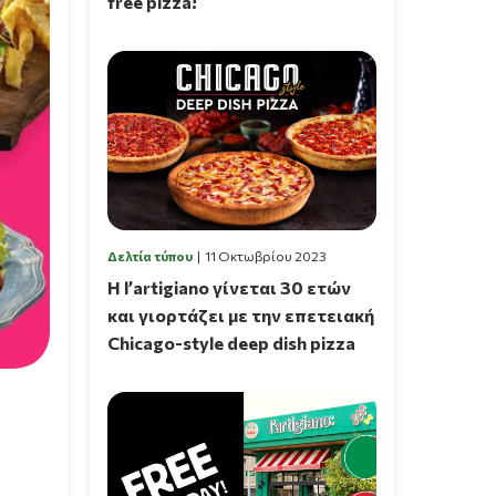
free pizza!
Δελτία τύπου
11 Οκτωβρίου 2023
Η l’artigiano γίνεται 30 ετών
και γιορτάζει με την επετειακή
Chicago-style deep dish pizza