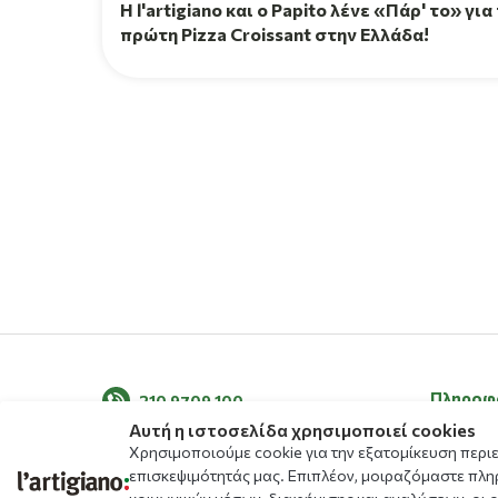
H l'artigiano και ο Papito λένε «Πάρ' το» για
πρώτη Pizza Croissant στην Ελλάδα!
Πληροφ
210 9709 100
Αυτή η ιστοσελίδα χρησιμοποιεί cookies
Σχετικά μ
Χρησιμοποιούμε cookie για την εξατομίκευση περι
Τα νέα μ
επισκεψιμότητάς μας. Επιπλέον, μοιραζόμαστε πλη