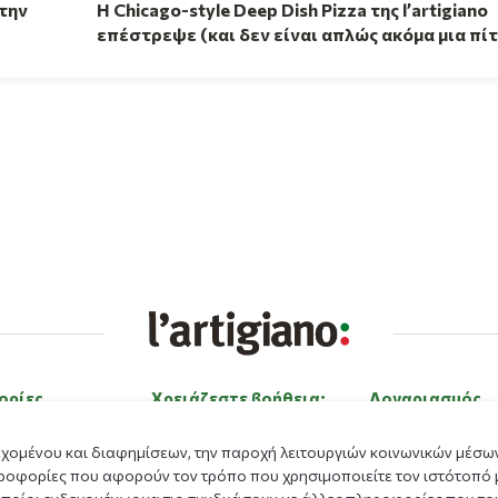
 την
Η Chicago-style Deep Dish Pizza της l’artigiano
επέστρεψε (και δεν είναι απλώς ακόμα μια πί
ορίες
Χρειάζεστε βοήθεια;
Λογαριασμός
ε εμάς
Επικοινώνησε μαζί μας
Είσοδος
εχομένου και διαφημίσεων, την παροχή λειτουργιών κοινωνικών μέσων
ας
Εργαστείτε με εμάς
Εγγραφή
ροφορίες που αφορούν τον τρόπο που χρησιμοποιείτε τον ιστότοπό 